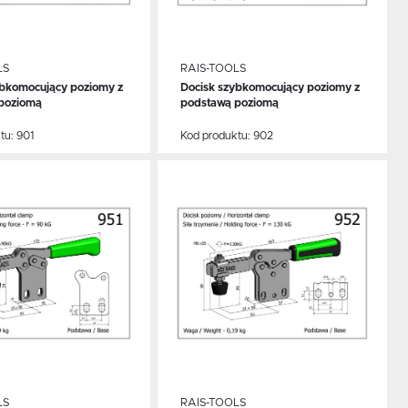
LS
RAIS-TOOLS
ybkomocujący poziomy z
Docisk szybkomocujący poziomy z
CEJ
WIĘCEJ
poziomą
podstawą poziomą
tu:
901
Kod produktu:
902
 do schowka
Dodaj do schowka
a,
LS
RAIS-TOOLS