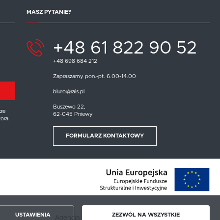
MASZ PYTANIE?
+48 61 822 90 52
+48 698 684 212
Zapraszamy pon.-pt. 6.00-14.00
biuro@rais.pl
Buszewo 22,
ze
62-045 Pniewy
ora.
FORMULARZ KONTAKTOWY
USTAWIENIA
ZEZWÓL NA WSZYSTKIE
Agencja interaktywna
[ti]
Powered by
2ClickShop