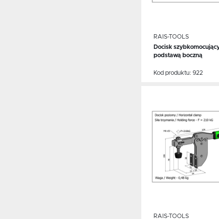
RAIS-TOOLS
Docisk szybkomocujący
WIĘCEJ
podstawą boczną
Kod produktu:
922
Dodaj do schowka
S
w
N
N
k
P
W
u
RAIS-TOOLS