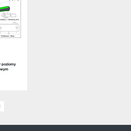
y poziomy
kowym