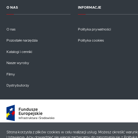
O NAS
INFORMACJE
O nas
Polityka prywatności
Pozostałe narzędzia
Polityka cookies
Katalogi i cenniki
Nasze wyroby
Filmy
Dystrybutorzy
Strona korzysta z plików cookies w celu realizacji usług. Możesz określić warun
Copyright by rais.pl
Ustawienia. Aby dowiedzieć się więcej zachęcamy do zapoznania się z
Polityką