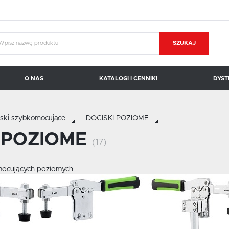
SZUKAJ
O NAS
KATALOGI I CENNIKI
DYST
KOPAL CARROSIONO
BRAUER
iski szybkomocujące
DOCISKI POZIOME
 POZIOME
(17)
mocujących poziomych