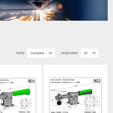
Sortuj
Domyślne
Liczba sztuk
20
 do schowka
Dodaj do schowka