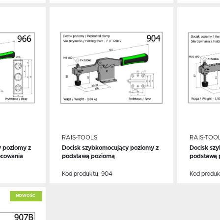
Dodaj do schowka
Dodaj
RAIS-TOOLS
RAIS-TOO
 poziomy z
Docisk szybkomocujący poziomy z
Docisk sz
WIĘCEJ
WIĘ
ocowania
podstawą poziomą
podstawą 
Kod produktu:
904
Kod produk
NOWOŚĆ