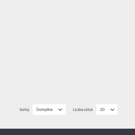
Sortuj
Domyślne
Liczba sztuk
20