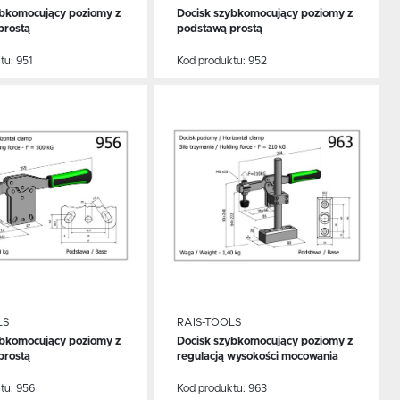
ybkomocujący poziomy z
Docisk szybkomocujący poziomy z
CEJ
WIĘCEJ
prostą
podstawą prostą
tu:
951
Kod produktu:
952
j
 do schowka
Dodaj do schowka
w.
a
h
i
LS
RAIS-TOOLS
i
ybkomocujący poziomy z
Docisk szybkomocujący poziomy z
CEJ
WIĘCEJ
prostą
regulacją wysokości mocowania
tu:
956
Kod produktu:
963