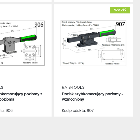
 do schowka
Dodaj do schowka
NOWOŚĆ
LS
RAIS-TOOLS
ybkomocujący poziomy z
Docisk szybkomocujący poziomy -
CEJ
WIĘCEJ
poziomą
wzmocniony
tu:
906
Kod produktu:
907