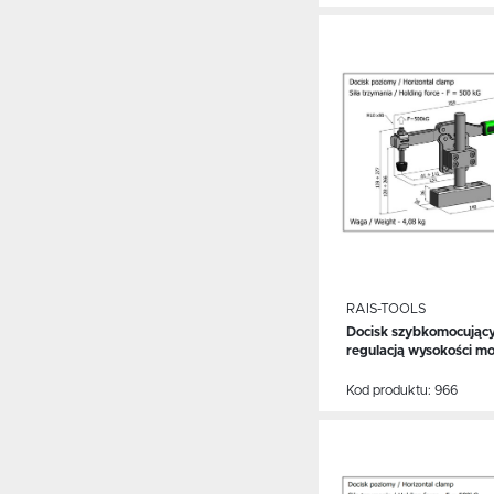
Dodaj do schowka
RAIS-TOOLS
Docisk szybkomocujący
WIĘCEJ
regulacją wysokości m
Kod produktu:
966
Dodaj do schowka