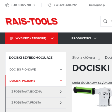
+ 48 61 822 90 52
+ 48 698 684 212
biuro@rais.pl
WYBIERZ KATEGORIĘ
PRODUCENCI
DOCISKI
SZYBKOMOCUJĄCE
RAIS-TOOLS
IMAO
AMF
Strona główna
Doc
DOCISKI SZYBKOMOCUJĄCE
PRASKI ŚRUBOWE
DOCISKI
DOCISKI PIONOWE
AMF
DOCISKI POZIOME
Z PODSTAWĄ POZIOMĄ
seria docisków szybko
IMAO
Z PODSTAWĄ PROSTĄ
Z PODSTAWĄ BOCZNĄ
KOPAL CARROSIONO
BRAUER
Z PODSTAWĄ BOCZNĄ
Z PODSTAWĄ PROSTĄ
BESSEY TOOL