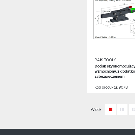
RAIS-TOOLS
Docisk szybkomocując
wzmocniony, z dodat
WIĘCEJ
zabezpieczeniem
Kod produktu:
907B
Widok