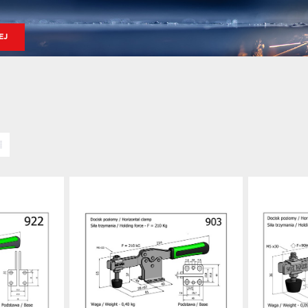
EJ
Dodaj do schowka
Dodaj