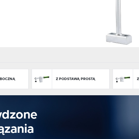
Google.
 BOCZNĄ
Z PODSTAWĄ PROSTĄ
wdzone
ązania