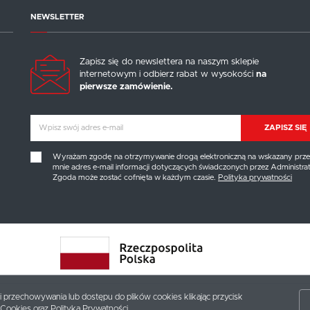
NEWSLETTER
Zapisz się do newslettera na naszym sklepie
internetowym i odbierz rabat w wysokości
na
pierwsze zamówienie.
ZAPISZ SIĘ
Wyrażam zgodę na otrzymywanie drogą elektroniczną na wskazany prze
mnie adres e-mail informacji dotyczących świadczonych przez Administrat
Zgoda może zostać cofnięta w każdym czasie.
Polityka prywatności
ki przechowywania lub dostępu do plików cookies klikając przycisk
 Cookies
oraz
Polityką Prywatności
.