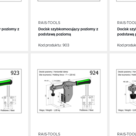
RAIS-TOOLS
RAIS-TOO
 poziomy z
Docisk szybkomocujący poziomy z
Docisk sz
WIĘCEJ
WIĘ
podstawą poziomą
podstawą 
Kod produktu:
903
Kod produk
Dodaj do schowka
Dodaj
USTAWIENIA
zanujemy Twoją prywatność. Możesz zmienić ustawienia cookies lub zaakceptować je
szystkie. W dowolnym momencie możesz dokonać zmiany swoich ustawień.
iezbędne
USTAWIENIA JĘZYKA
iezbędne pliki cookies służą do prawidłowego funkcjonowania strony internetowej i umożliwiają Ci
omfortowe korzystanie z oferowanych przez nas usług.
liki cookies odpowiadają na podejmowane przez Ciebie działania w celu m.in. dostosowania Twoich
ięcej
stawień preferencji prywatności, logowania czy wypełniania formularzy. Dzięki plikom cookies stron
RAIS-TOOLS
RAIS-TOO
Język