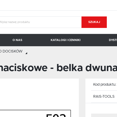
SZUKAJ
O NAS
KATALOGI I CENNIKI
DYST
O DOCISKÓW
KOPAL CARROSIONO
BRAUER
naciskowe - belka dwun
Kod produktu
RAIS-TOOLS