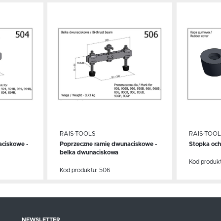
Dodaj do schowka
Dodaj 
RAIS-TOOLS
RAIS-TOOL
ciskowe -
Poprzeczne ramię dwunaciskowe -
Stopka och
WIĘCEJ
WIĘ
belka dwunaciskowa
Kod produk
Kod produktu:
506
NEWSLETTER