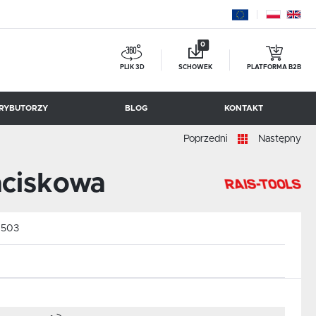
0
PLIK 3D
SCHOWEK
PLATFORMA B2B
RYBUTORZY
BLOG
KONTAKT
Poprzedni
Następny
BESSEY TOOL
aciskowa
:
503