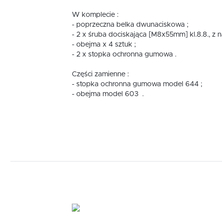
W komplecie :
- poprzeczna belka dwunaciskowa ;
S
w
- 2 x śruba dociskająca [M8x55mm] kl.8.8., z n
- obejma x 4 sztuk ;
- 2 x stopka ochronna gumowa .
N
Części zamienne :
N
k
- stopka ochronna gumowa model 644 ;
P
- obejma model 603 .
W
u
z
F
T
u
D
W
s
f
A
A
C
W
i
n