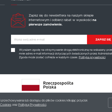
Zapisz się do newslettera na naszym sklepie
internetowym i odbierz rabat w wysokości
na
pierwsze zamówienie.
ZAPISZ SIĘ
Wyrażam zgodę na otrzymywanie drogą elektroniczną na wskazany prze
mnie adres e-mail informacji dotyczących świadczonych przez Administrat
Zgoda może zostać cofnięta w każdym czasie.
Polityka prywatności
ki przechowywania lub dostępu do plików cookies klikając przycisk
 Cookies
oraz
Polityką Prywatności
.