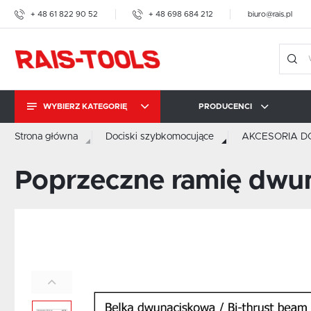
+ 48 61 822 90 52
+ 48 698 684 212
biuro@rais.pl
WYBIERZ KATEGORIĘ
PRODUCENCI
Strona główna
Dociski szybkomocujące
AKCESORIA D
DOCISKI
SZYBKOMOCUJĄCE
RAIS-TOOLS
IMAO
AMF
Poprzeczne ramię dwu
PRASKI ŚRUBOWE
AMF
IMAO
KOPAL CARROSIONO
BRAUER
BESSEY TOOL