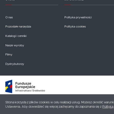
O nas
Polityka prywatności
Pozostałe narzędzia
Polityka cookies
Katalogi i cenniki
Nasze wyroby
Filmy
Dystrybutorzy
Strona korzysta z plików cookies w celu realizacji usług. Możesz określić warun
Copyright by rais.pl
Ustawienia. Aby dowiedzieć się więcej zachęcamy do zapoznania się z
Polityką