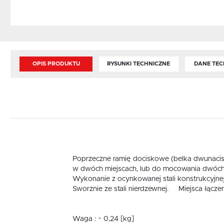
OPIS PRODUKTU
RYSUNKI TECHNICZNE
DANE TEC
Poprzeczne ramię dociskowe (belka dwunaci
w dwóch miejscach, lub do mocowania dwóch
Wykonanie z ocynkowanej stali konstrukcyjnej
Sworznie ze stali nierdzewnej. Miejsca łącze
Waga : ~ 0,24 [kg]