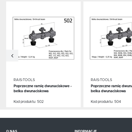
Dodaj do schowka
Dodaj do schowka
RAIS-TOOLS
RAIS-TOOLS
Poprzeczne ramię dwunaciskowe -
Poprzeczne ramię dwuna
WIĘCEJ
WIĘCEJ
belka dwunaciskowa
belka dwunaciskowa
Kod produktu:
502
Kod produktu:
504
O NAS
INFORMACJE