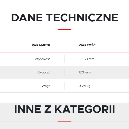
gromadzone informacje są przetwarzane w postaci zanonimizowanej. Wyrażenie zgody na
nalityczne pliki cookies, gwarantuje dostępność wszystkich funkcjonalności.
romocyjne
DANE TECHNICZNE
zięki promocyjnym plikom cookies prezentujemy Ci najkorzystniejszą ofertę naszych produktów n
tronach naszych partnerów.
romocyjne pliki cookies służą do prezentowania Ci naszych produktów na podstawie analizy Twoic
ięcej
podobań modowych oraz Twoich zwyczajów dotyczących przeglądanej witryny internetowej. Treśc
romocyjne mogą pojawić się na stronach podmiotów trzecich lub firm będących naszymi partneram
raz innych dostawców usług. Firmy te działają w charakterze pośredników prezentujących nasze
reści w postaci wiadomości, ofert, komunikatów mediów społecznościowych i promowania naszych
PARAMETR
WARTOŚĆ
roduktów.
Wysokość
39-53 mm
Długość
120 mm
Waga
0,24 kg
INNE Z KATEGORII