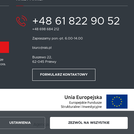
+48 61 822 90 52
+48 698 684 212
Zapraszamy pon.-pt. 6.00-14.00
biuro@rais.pl
Buszewo 22,
ze
62-045 Pniewy
ora.
FORMULARZ KONTAKTOWY
USTAWIENIA
ZEZWÓL NA WSZYSTKIE
Agencja interaktywna
[ti]
Powered by
2ClickShop