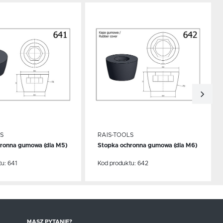
do schowka
Dodaj do schowka
S
RAIS-TOOLS
ronna gumowa (dla M5)
Stopka ochronna gumowa (dla M6)
CEJ
WIĘCEJ
tu:
641
Kod produktu:
642
MASZ PYTANIE?