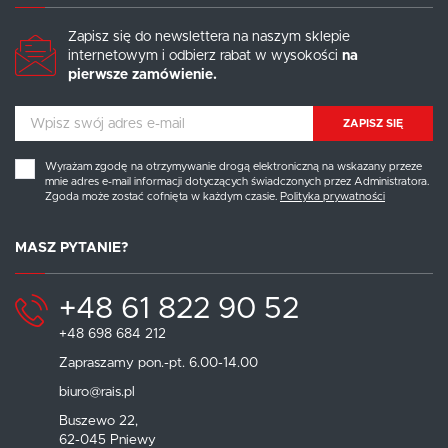
Zapisz się do newslettera na naszym sklepie
internetowym i odbierz rabat w wysokości
na
pierwsze zamówienie.
ZAPISZ SIĘ
Wyrażam zgodę na otrzymywanie drogą elektroniczną na wskazany przeze
mnie adres e-mail informacji dotyczących świadczonych przez Administratora.
Zgoda może zostać cofnięta w każdym czasie.
Polityka prywatności
MASZ PYTANIE?
+48 61 822 90 52
+48 698 684 212
Zapraszamy pon.-pt. 6.00-14.00
biuro@rais.pl
Buszewo 22,
62-045 Pniewy