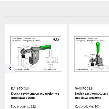
Dodaj do schowka
Dodaj do schowka
RAIS-TOOLS
RAIS-TOOLS
Docisk szybkomocujący poziomy z
Docisk szybkomocujący 
WIĘCEJ
WIĘCEJ
podstawą boczną
podstawą poziomą
Kod produktu:
922
Kod produktu:
801