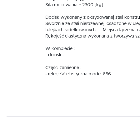
Siła mocowania ~ 2300 [kg]
Docisk wykonany z oksydowanej stali konstruk
Sworznie ze stali nierdzewnej, osadzone w ul
tulejkach radełkowanych. Miejsca łączenia c
S
Rękojeść elastyczna wykonana z tworzywa sz
w
W komplecie :
- docisk .
N
N
k
Części zamienne :
P
- rękojeść elastyczna model 656 .
W
u
z
F
T
u
D
W
s
f
A