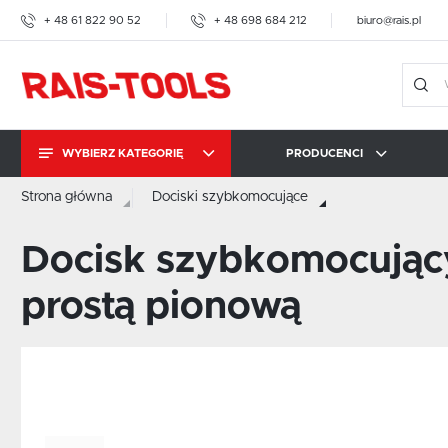
+ 48 61 822 90 52
+ 48 698 684 212
biuro@rais.pl
WYBIERZ KATEGORIĘ
PRODUCENCI
Strona główna
Dociski szybkomocujące
DOCISKI
SZYBKOMOCUJĄCE
RAIS-TOOLS
IMAO
AMF
Docisk szybkomocując
PRASKI ŚRUBOWE
prostą pionową
AMF
IMAO
KOPAL CARROSIONO
BRAUER
BESSEY TOOL