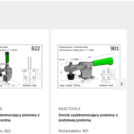
do schowka
Dodaj do schowka
S
RAIS-TOOLS
bkomocujący pionowy z
Docisk szybkomocujący poziomy z
CEJ
WIĘCEJ
boczną
podstawą poziomą
tu:
822
Kod produktu:
901