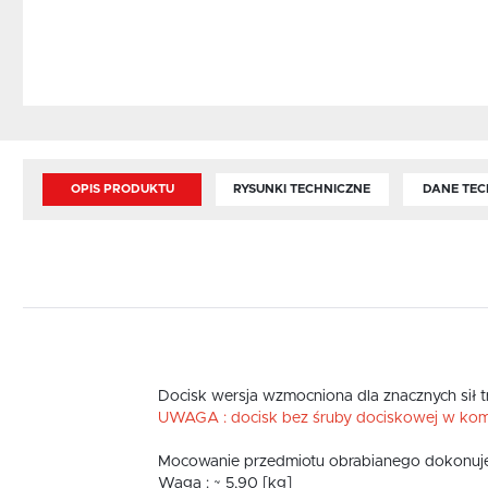
OPIS PRODUKTU
RYSUNKI TECHNICZNE
DANE TEC
Docisk wersja wzmocniona dla znacznych sił 
UWAGA : docisk bez śruby dociskowej w kom
Mocowanie przedmiotu obrabianego dokonuje si
Waga : ~ 5,90 [kg]