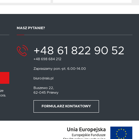
MASZ PYTANIE?
+48 61 822 90 52
+48 698 684 212
Zapraszamy pon.-pt. 6.00-14.00
biuro@rais.pl
Buszewo 22,
ze
62-045 Pniewy
ora.
FORMULARZ KONTAKTOWY