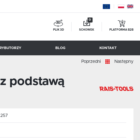
0
PLIK 3D
SCHOWEK
PLATFORMA B2B
RYBUTORZY
BLOG
KONTAKT
Poprzedni
Następny
BESSEY TOOL
z podstawą
:
257