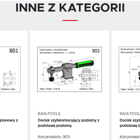
INNE Z KATEGORII
Dodaj do schowka
Dodaj 
RAIS-TOOLS
RAIS-TOOL
pionowy z
Docisk szybkomocujący poziomy z
Docisk szy
WIĘCEJ
WIĘ
podstawą poziomą
podstawą 
Kod produktu:
903
Kod produk