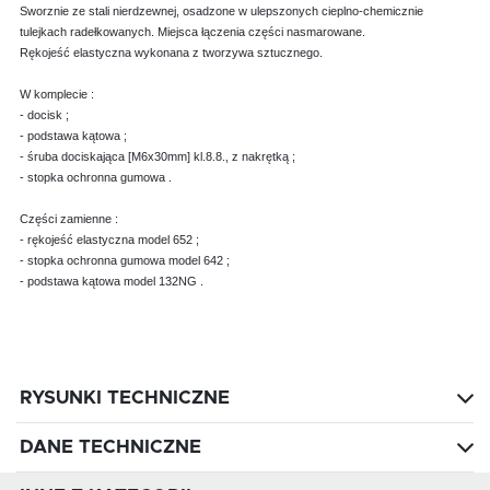
Sworznie ze stali nierdzewnej, osadzone w ulepszonych cieplno-chemicznie
tulejkach radełkowanych. Miejsca łączenia części nasmarowane.
Rękojeść elastyczna wykonana z tworzywa sztucznego.
W komplecie :
- docisk ;
- podstawa kątowa ;
- śruba dociskająca [M6x30mm] kl.8.8., z nakrętką ;
- stopka ochronna gumowa .
Części zamienne :
- rękojeść elastyczna model 652 ;
- stopka ochronna gumowa model 642 ;
- podstawa kątowa model 132NG .
RYSUNKI TECHNICZNE
DANE TECHNICZNE