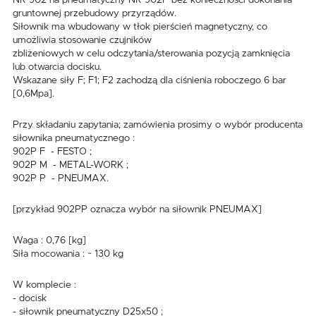
NR 902 na pneumatyczny NR 902P bez konieczności dokonania
gruntownej przebudowy przyrządów.
Siłownik ma wbudowany w tłok pierścień magnetyczny, co
umożliwia stosowanie czujników
zbliżeniowych w celu odczytania/sterowania pozycją zamknięcia
lub otwarcia docisku.
Wskazane siły F; F1; F2 zachodzą dla ciśnienia roboczego 6 bar
[0,6Mpa].
Przy składaniu zapytania; zamówienia prosimy o wybór producenta
siłownika pneumatycznego :
902P F - FESTO ;
902P M - METAL-WORK ;
902P P - PNEUMAX.
[przykład 902PP oznacza wybór na siłownik PNEUMAX]
Waga : 0,76 [kg]
Siła mocowania : ~ 130 kg
W komplecie :
- docisk
- siłownik pneumatyczny D25x50 ;