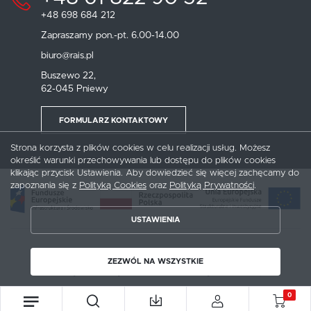
+48 698 684 212
Zapraszamy pon.-pt. 6.00-14.00
biuro@rais.pl
Buszewo 22,
62-045 Pniewy
FORMULARZ KONTAKTOWY
Strona korzysta z plików cookies w celu realizacji usług. Możesz
określić warunki przechowywania lub dostępu do plików cookies
klikając przycisk Ustawienia. Aby dowiedzieć się więcej zachęcamy do
zapoznania się z
Polityką Cookies
oraz
Polityką Prywatności
.
USTAWIENIA
Copyright by rais.pl
ZEZWÓL NA WSZYSTKIE
ZAPISZ WYBRANE
Agencja interaktywna
[ti]
Powered by
2ClickShop
0
ZEZWÓL NA WSZYSTKIE