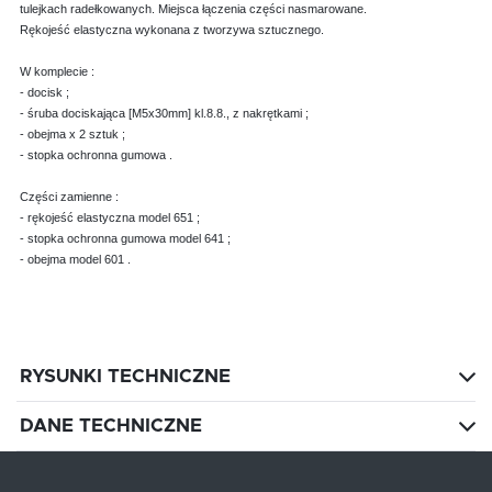
tulejkach radełkowanych. Miejsca łączenia części nasmarowane.
Rękojeść elastyczna wykonana z tworzywa sztucznego.
W komplecie :
- docisk ;
- śruba dociskająca [M5x30mm] kl.8.8., z nakrętkami ;
- obejma x 2 sztuk ;
- stopka ochronna gumowa .
Części zamienne :
- rękojeść elastyczna model 651 ;
- stopka ochronna gumowa model 641 ;
- obejma model 601 .
RYSUNKI TECHNICZNE
DANE TECHNICZNE