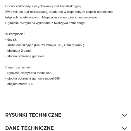
Docisk wykonany z ocynkowanej stali konstrukcyjnej.
Sworznie ze stali nierdzewnej, osadzone w ulepszonych cieplno-chemicznie
tulejkach radełkowanych. Miejsca łączenia części nasmarowane.
Rękojeść elastyczna wykonana z tworzywa sztucznego.
W komplecie :
- docisk ;
- śruba dociskająca [M10x90mm] kl.8.8., z nakrętkami ;
- obejma x 2 sztuk ;
- stopka ochronna gumowa .
Części zamienne :
- rękojeść elastyczna model 656 ;
- stopka ochronna gumowa model 646 ;
- obejma model 606 .
RYSUNKI TECHNICZNE
DANE TECHNICZNE