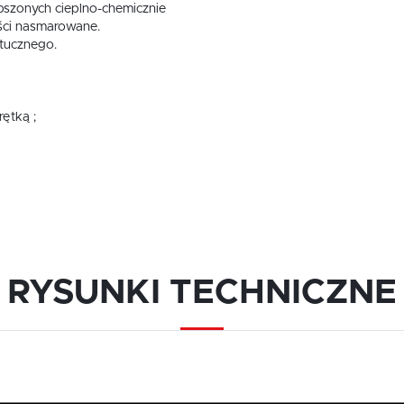
epszonych cieplno-chemicznie
ęści nasmarowane.
tucznego.
rętką ;
RYSUNKI TECHNICZNE
USTAWIENIA
zanujemy Twoją prywatność. Możesz zmienić ustawienia cookies lub zaakceptować je
szystkie. W dowolnym momencie możesz dokonać zmiany swoich ustawień.