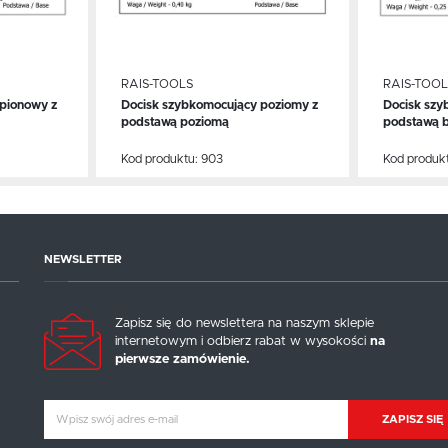
RAIS-TOOLS
RAIS-TOOL
pionowy z
Docisk szybkomocujący poziomy z
Docisk szy
WIĘCEJ
WIĘ
podstawą poziomą
podstawą 
Kod produktu:
903
Kod produk
NEWSLETTER
Zapisz się do newslettera na naszym sklepie
internetowym i odbierz rabat w wysokości
na
pierwsze zamówienie.
ZAPISZ SIĘ