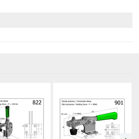
do schowka
Dodaj do schowka