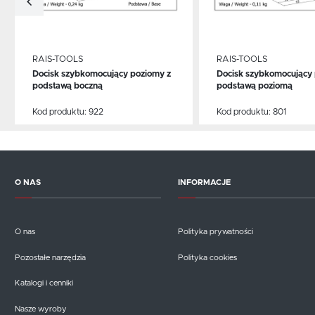
RAIS-TOOLS
RAIS-TOOLS
Docisk szybkomocujący poziomy z
Docisk szybkomocujący 
WIĘCEJ
WIĘCEJ
podstawą boczną
podstawą poziomą
Kod produktu:
922
Kod produktu:
801
O NAS
INFORMACJE
O nas
Polityka prywatności
Pozostałe narzędzia
Polityka cookies
Katalogi i cenniki
Nasze wyroby