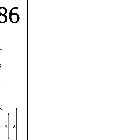
a,
j
w.
a