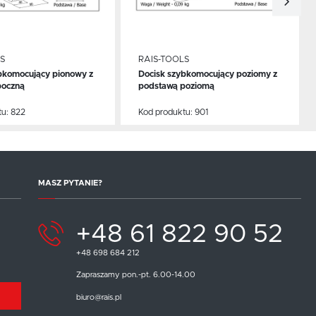
S
RAIS-TOOLS
bkomocujący pionowy z
Docisk szybkomocujący poziomy z
CEJ
WIĘCEJ
boczną
podstawą poziomą
tu:
822
Kod produktu:
901
MASZ PYTANIE?
+48 61 822 90 52
+48 698 684 212
Zapraszamy pon.-pt. 6.00-14.00
biuro@rais.pl