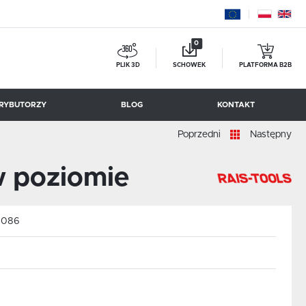
0
PLIK 3D
SCHOWEK
PLATFORMA B2B
RYBUTORZY
BLOG
KONTAKT
Poprzedni
Następny
BESSEY TOOL
w poziomie
:
086