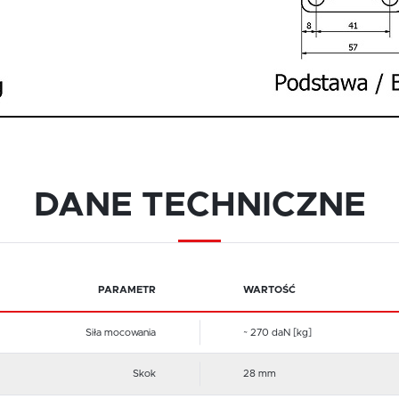
romocyjne pliki cookies służą do prezentowania Ci naszych produktów na podstawie analizy Twoic
ięcej
podobań modowych oraz Twoich zwyczajów dotyczących przeglądanej witryny internetowej. Treśc
romocyjne mogą pojawić się na stronach podmiotów trzecich lub firm będących naszymi partneram
raz innych dostawców usług. Firmy te działają w charakterze pośredników prezentujących nasze
reści w postaci wiadomości, ofert, komunikatów mediów społecznościowych i promowania naszych
roduktów.
DANE TECHNICZNE
PARAMETR
WARTOŚĆ
Siła mocowania
~ 270 daN [kg]
Skok
28 mm