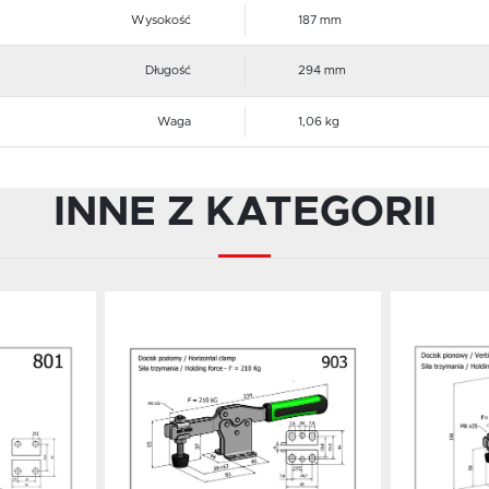
Wysokość
187 mm
Długość
294 mm
Waga
1,06 kg
INNE Z KATEGORII
Dodaj do schowka
Dodaj 