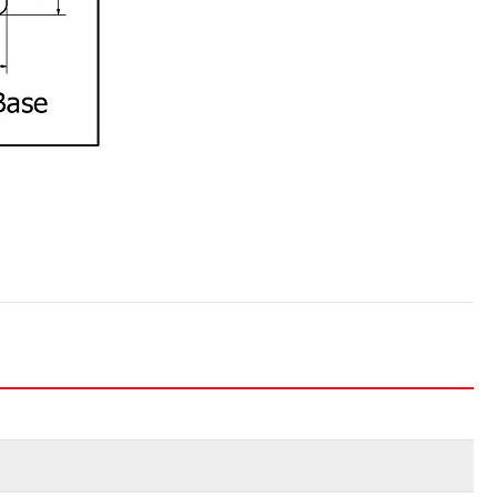
h
i
i