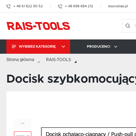
+ 48 61 822 90 52
+ 48 698 684 212
biuro@rais.pl
WYBIERZ KATEGORIĘ
PRODUCENCI
Strona główna
RAIS-TOOLS
DOCISKI
SZYBKOMOCUJĄCE
RAIS-TOOLS
IMAO
AMF
Docisk szybkomocujący
PRASKI ŚRUBOWE
AMF
IMAO
KOPAL CARROSIONO
BRAUER
BESSEY TOOL