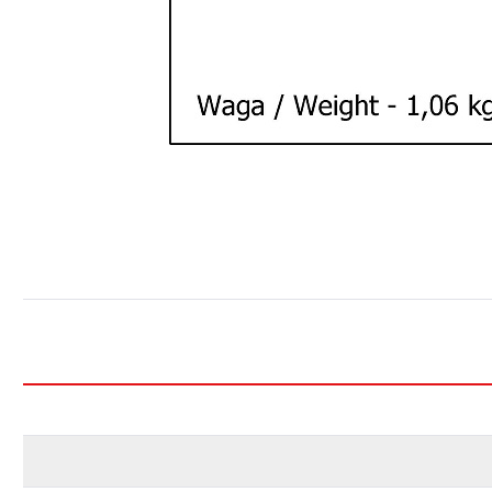
P
W
u
p
o
t
p