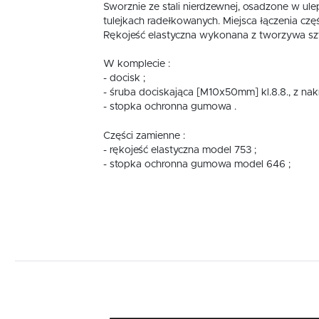
Sworznie ze stali nierdzewnej, osadzone w ul
tulejkach radełkowanych. Miejsca łączenia cz
Rękojeść elastyczna wykonana z tworzywa sz
W komplecie :
- docisk ;
- śruba dociskająca [M10x50mm] kl.8.8., z nak
- stopka ochronna gumowa .
Części zamienne :
- rękojeść elastyczna model 753 ;
- stopka ochronna gumowa model 646 ;
S
w