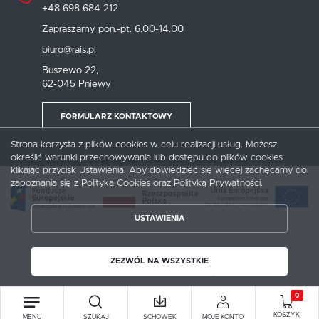
+48 698 684 212
Zapraszamy pon.-pt. 6.00-14.00
biuro@rais.pl
Buszewo 22,
62-045 Pniewy
FORMULARZ KONTAKTOWY
Strona korzysta z plików cookies w celu realizacji usług. Możesz
określić warunki przechowywania lub dostępu do plików cookies
klikając przycisk Ustawienia. Aby dowiedzieć się więcej zachęcamy do
zapoznania się z
Polityką Cookies
oraz
Polityką Prywatności
.
USTAWIENIA
Copyright by rais.pl
ZEZWÓL NA WSZYSTKIE
ZAPISZ WYBRANE
Agencja interaktywna
[ti]
Powered by
2ClickShop
0
ZEZWÓL NA WSZYSTKIE
KOSZYK
MENU
SZUKAJ
SCHOWEK
MOJE KONTO